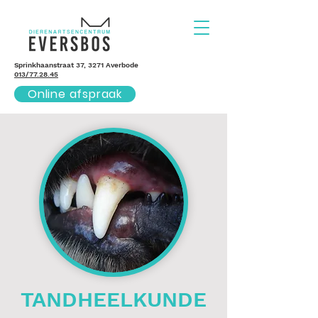
Sprinkhaanstraat 37, 3271 Averbode
013/77.28.45
Online afspraak
TANDHEELKUNDE