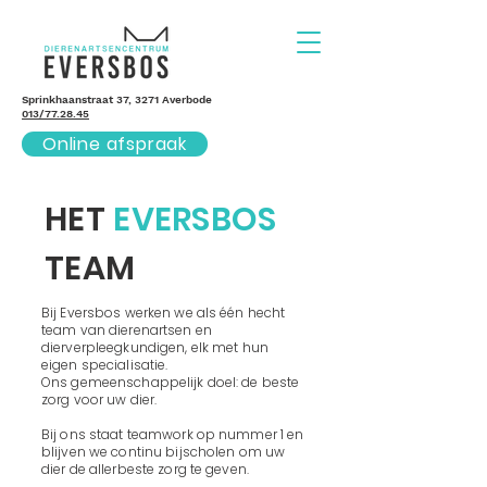
Sprinkhaanstraat 37, 3271 Averbode
013/77.28.45
Online afspraak
HET
EVERSBOS
TEAM
Bij Eversbos werken we als één hecht
team van dierenartsen en
dierverpleegkundigen, elk met hun
eigen specialisatie.
Ons gemeenschappelijk doel: de beste
zorg voor uw dier.
Bij ons staat teamwork op nummer 1 en
blijven we continu bijscholen om uw
dier de allerbeste zorg te geven.