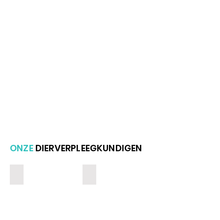
ONZE
DIERVERPLEEGKUNDIGEN
Lien Van Nerum
Marth Helsen