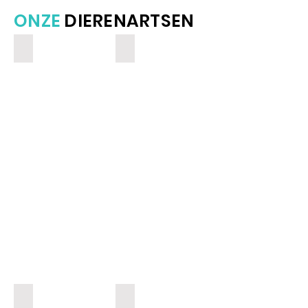
ONZE
DIERENARTSEN
Mathieu Bruggeman
Jeroen Sannen
Britt Vanacker
Chloë De Vos