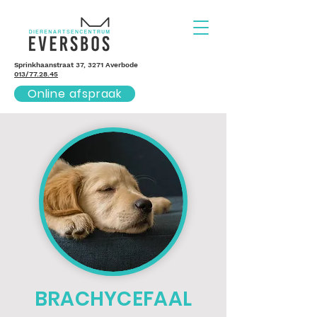
Sprinkhaanstraat 37, 3271 Averbode
013/77.28.45
Online afspraak
BRACHYCEFAAL